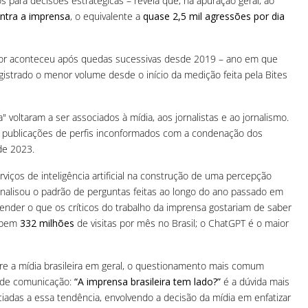
 para decisões estratégicas – revela que, na apuração geral, ao
ntra a imprensa
, o equivalente a
quase 2,5 mil agressões por dia
ior aconteceu após quedas sucessivas desde 2019 – ano em que
istrado o menor volume desde o início da medição feita pela Bites
ta" voltaram a ser associados à mídia, aos jornalistas e ao jornalismo.
e publicações de perfis inconformados com a condenação dos
de 2023.
iços de inteligência artificial na construção de uma percepção
s analisou o padrão de perguntas feitas ao longo do ano passado em
tender o que os críticos do trabalho da imprensa gostariam de saber
cebem
332 milhões
de visitas por mês no Brasil; o ChatGPT é o maior
re a mídia brasileira em geral, o questionamento mais comum
s de comunicação:
“A imprensa brasileira tem lado?”
é a dúvida mais
adas a essa tendência, envolvendo a decisão da mídia em enfatizar