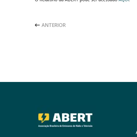
ARTIGO ANTERIOR: CAMPANHA “RÁDIO, É SÓ
ANTERIOR