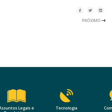
 LIGAR” JÁ ESTÁ NO AR!
PRÓXIMO ARTIG
PRÓXIMO
Assuntos Legais e
Tecnologia
Com