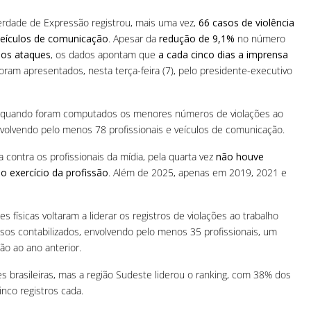
erdade de Expressão registrou, mais uma vez,
66 casos de violência
 veículos de comunicação
. Apesar da
redução de 9,1%
no número
 dos ataques
, os dados apontam que
a cada cinco dias a imprensa
oram apresentados, nesta terça-feira (7), pelo presidente-executivo
, quando foram computados os menores números de violações ao
envolvendo pelo menos 78 profissionais e veículos de comunicação.
contra os profissionais da mídia, pela quarta vez
não houve
lo exercício da profissão
. Além de 2025, apenas em 2019, 2021 e
físicas voltaram a liderar os registros de violações ao trabalho
asos contabilizados, envolvendo pelo menos 35 profissionais, um
o ao ano anterior.
des brasileiras, mas a região Sudeste liderou o ranking, com 38% dos
nco registros cada.