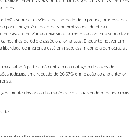
realizar coberturas nas outras quatro regiões brasileiras. Políticos
autores.
flexão sobre a relevância da liberdade de imprensa, pilar essencial
o papel inegociável do jornalismo profissional de ética e
o de casos e de vítimas envolvidas, a imprensa continua sendo foco
s, campanhas de ódio e assédio a jornalistas. Enquanto houver um
 a liberdade de imprensa está em risco, assim como a democracia”,
m uma análise à parte e não entram na contagem de casos de
cisões judiciais, uma redução de 26,67% em relação ao ano anterior.
prensa.
, geralmente dos alvos das matérias, continua sendo o recurso mais
arte.