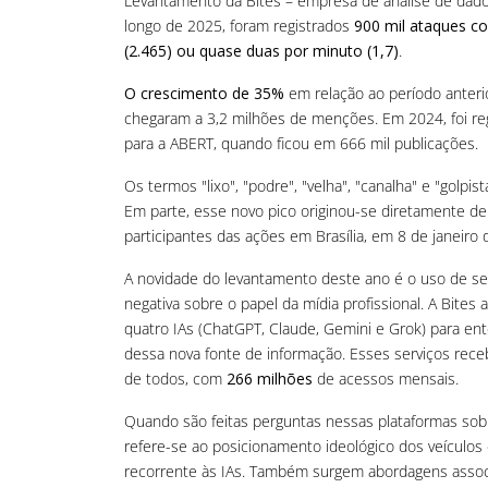
Levantamento da Bites – empresa de análise de dados
longo de 2025, foram registrados
900 mil ataques co
(2.465) ou quase duas por minuto (1,7)
.
O crescimento de 35%
em relação ao período anter
chegaram a 3,2 milhões de menções. Em 2024, foi reg
para a ABERT, quando ficou em 666 mil publicações.
Os termos "lixo", "podre", "velha", "canalha" e "golpis
Em parte, esse novo pico originou-se diretamente d
participantes das ações em Brasília, em 8 de janeiro 
A novidade do levantamento deste ano é o uso de serv
negativa sobre o papel da mídia profissional. A Bite
quatro IAs (ChatGPT, Claude, Gemini e Grok) para en
dessa nova fonte de informação. Esses serviços re
de todos, com
266 milhões
de acessos mensais.
Quando são feitas perguntas nessas plataformas sob
refere-se ao posicionamento ideológico dos veículo
recorrente às IAs. Também surgem abordagens associ