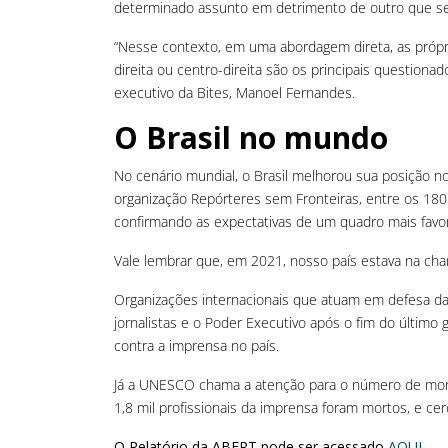
determinado assunto em detrimento de outro que seri
“Nesse contexto, em uma abordagem direta, as próp
direita ou centro-direita são os principais questionad
executivo da Bites, Manoel Fernandes.
O Brasil no mundo
No cenário mundial, o Brasil melhorou sua posição n
organização Repórteres sem Fronteiras, entre os 180
confirmando as expectativas de um quadro mais favorá
Vale lembrar que, em 2021, nosso país estava na ch
Organizações internacionais que atuam em defesa da
jornalistas e o Poder Executivo após o fim do últim
contra a imprensa no país.
Já a UNESCO chama a atenção para o número de mort
1,8 mil profissionais da imprensa foram mortos, e 
O Relatório da ABERT pode ser acessado
AQUI
.