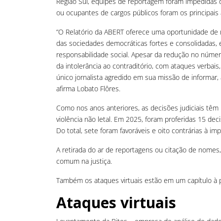
Região Sul, equipes de reportagem foram impedidas de 
ou ocupantes de cargos públicos foram os principais 
“O Relatório da ABERT oferece uma oportunidade de re
das sociedades democráticas fortes e consolidadas, e 
responsabilidade social. Apesar da redução no númer
da intolerância ao contraditório, com ataques verbai
único jornalista agredido em sua missão de informar,
afirma Lobato Flôres.
Como nos anos anteriores, as decisões judiciais tê
violência não letal. Em 2025, foram proferidas 15 de
Do total, sete foram favoráveis e oito contrárias à im
A retirada do ar de reportagens ou citação de nomes
comum na justiça.
Também os ataques virtuais estão em um capítulo à p
Ataques virtuais