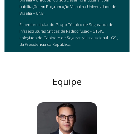
habilitação em Programação Visual na Universidade de
Brasília – UNB.
É membro titular do Grupo Técnico de Segurança de
Infraestruturas Críticas de Radiodifusão - GTSIC,
colegiado do Gabinete de Segurança Institucional - GSI,
da Presidência da República.
Equipe